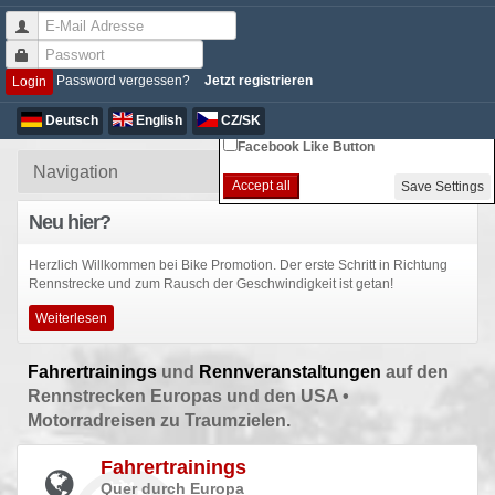
Non-essential Cookie Settings
Password vergessen?
Jetzt registrieren
Login
Google Analytics
Deutsch
English
CZ/SK
Facebook Like Button
Accept all
Save Settings
Neu hier?
Herzlich Willkommen bei Bike Promotion. Der erste Schritt in Richtung
Rennstrecke und zum Rausch der Geschwindigkeit ist getan!
Weiterlesen
Fahrertrainings
und
Rennveranstaltungen
auf den
Rennstrecken Europas und den USA •
Motorradreisen zu Traumzielen.
Fahrertrainings
Quer durch Europa