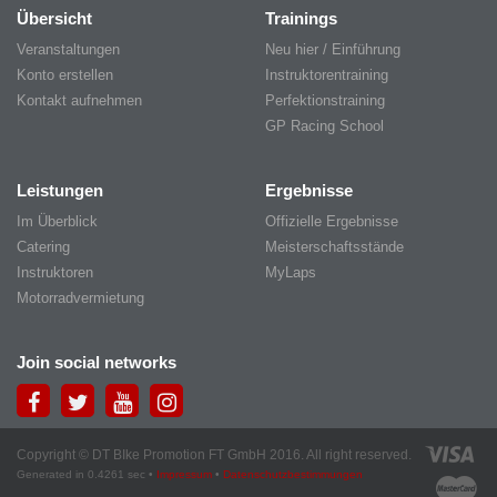
Übersicht
Trainings
Veranstaltungen
Neu hier / Einführung
Konto erstellen
Instruktorentraining
Kontakt aufnehmen
Perfektionstraining
GP Racing School
Leistungen
Ergebnisse
Im Überblick
Offizielle Ergebnisse
Catering
Meisterschaftsstände
Instruktoren
MyLaps
Motorradvermietung
Join social networks
Copyright © DT BIke Promotion FT GmbH 2016. All right reserved.
Generated in 0.4261 sec •
Impressum
•
Datenschutzbestimmungen