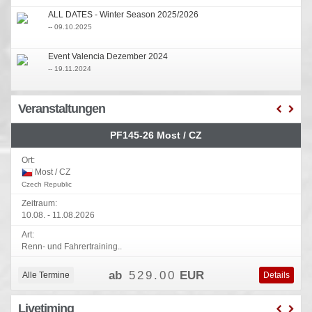
ALL DATES - Winter Season 2025/2026
-- 09.10.2025
Event Valencia Dezember 2024
-- 19.11.2024
Einschreibungen IBPM und BMW RR Cup
Veranstaltungen
-- 28.09.2024
PF145-26 Most / CZ
Winter Saison 2024/2025
-- 09.09.2024
Ort:
Most / CZ
Czech Republic
Zeitraum:
10.08. - 11.08.2026
Art:
Renn- und Fahrertraining..
ab
529.00
EUR
Alle Termine
Details
Livetiming