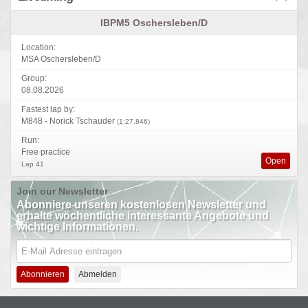
IBPM5 Oschersleben/D
Location:
MSA Oschersleben/D
Group:
08.08.2026
Fastest lap by:
M848 - Norick Tschauder
(1:27.846)
Run:
Free practice
Open
Lap 41
Join our Newsletter
Abonniere unseren kostenlosen Newsletter und
erhalte wöchentliche interessante Angebote und
wichtige Informationen.