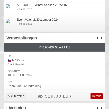
ALL DATES - Winter Season 2025/2026
-- 09.10.2025
Event Valencia Dezember 2024
-- 19.11.2024
Einschreibungen IBPM und BMW RR Cup
Veranstaltungen
-- 28.09.2024
PF145-26 Most / CZ
Winter Saison 2024/2025
-- 09.09.2024
Ort:
Most / CZ
Czech Republic
Zeitraum:
10.08. - 11.08.2026
Art:
Renn- und Fahrertraining..
ab
529.00
EUR
Alle Termine
Details
Livetiming