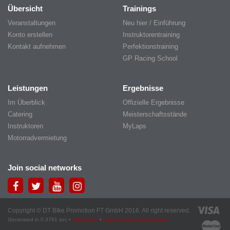
Übersicht
Trainings
Veranstaltungen
Neu hier / Einführung
Konto erstellen
Instruktorentraining
Kontakt aufnehmen
Perfektionstraining
GP Racing School
Leistungen
Ergebnisse
Im Überblick
Offizielle Ergebnisse
Catering
Meisterschaftsstände
Instruktoren
MyLaps
Motorradvermietung
Join social networks
Copyright © DT BIke Promotion FT GmbH 2016. All right reserved.
Generated in 0.3761 sec •
Impressum
•
Datenschutzbestimmungen