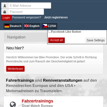
Non-essential Cookie Settings
Password vergessen?
Jetzt registrieren
Login
Google Analytics
Deutsch
English
CZ/SK
Facebook Like Button
Accept all
Save Settings
Neu hier?
Herzlich Willkommen bei Bike Promotion. Der erste Schritt in Richtung
Rennstrecke und zum Rausch der Geschwindigkeit ist getan!
Weiterlesen
Fahrertrainings
und
Rennveranstaltungen
auf den
Rennstrecken Europas und den USA •
Motorradreisen zu Traumzielen.
Fahrertrainings
Quer durch Europa