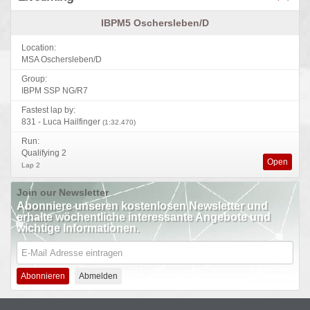
IBPM5 Oschersleben/D
Location:
MSA Oschersleben/D
Group:
IBPM SSP NG/R7
Fastest lap by:
831 - Luca Hailfinger
(1:32.470)
Run:
Qualifying 2
Open
Lap 2
Join our Newsletter
Abonniere unseren kostenlosen Newsletter und
erhalte wöchentliche interessante Angebote und
wichtige Informationen.