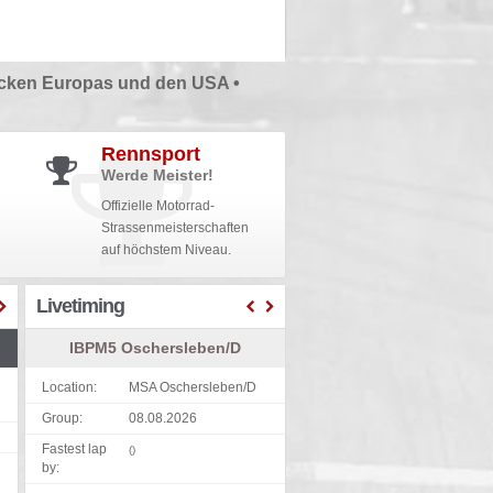
cken Europas und den USA •
Rennsport
Werde Meister!
Offizielle Motorrad-
Strassenmeisterschaften
auf höchstem Niveau.
Livetiming
IBPM5 Oschersleben/D
Location:
MSA Oschersleben/D
Group:
08.08.2026
Fastest lap
()
by: