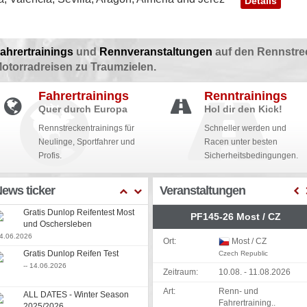
Details
ahrertrainings
und
Rennveranstaltungen
auf den Rennstre
otorradreisen zu Traumzielen.
Fahrertrainings
Renntrainings
Quer durch Europa
Hol dir den Kick!
Rennstreckentrainings für
Schneller werden und
Neulinge, Sportfahrer und
Racen unter besten
Profis.
Sicherheitsbedingungen.
ews ticker
Veranstaltungen
Gratis Dunlop Reifentest Most
PF145-26 Most / CZ
und Oschersleben
24.06.2026
Ort:
Most / CZ
Gratis Dunlop Reifen Test
Czech Republic
-- 14.06.2026
Zeitraum:
10.08. - 11.08.2026
Art:
Renn- und
ALL DATES - Winter Season
Fahrertraining..
2025/2026