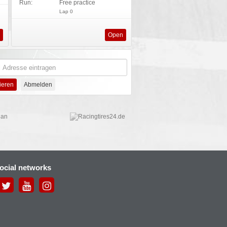
Run:
Free practice
Lap 0
s
Open
social networks