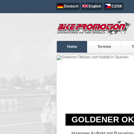
Deutsch
English
CZ/SK
Home
Termine
T
GOLDENER OKT
Hammer Auftakt mit Barcelona