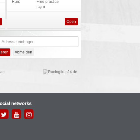
Run:
Free practice
Lap 0
s
Open
social networks