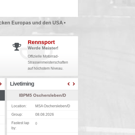
cken Europas und den USA •
Rennsport
Werde Meister!
Offizielle Motorrad-
Strassenmeisterschaften
auf höchstem Niveau.
Livetiming
IBPM5 Oschersleben/D
Location:
MSA Oschersleben/D
Group:
08.08.2026
Fastest lap
()
by: