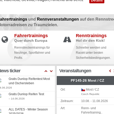
Details
ahrertrainings
und
Rennveranstaltungen
auf den Rennstre
otorradreisen zu Traumzielen.
Fahrertrainings
Renntrainings
Quer durch Europa
Hol dir den Kick!
Rennstreckentrainings für
Schneller werden und
Neulinge, Sportfahrer und
Racen unter besten
Profis.
Sicherheitsbedingungen.
ews ticker
Veranstaltungen
Gratis Dunlop Reifentest Most
PF145-26 Most / CZ
und Oschersleben
24.06.2026
Ort:
Most / CZ
Gratis Dunlop Reifen Test
Czech Republic
-- 14.06.2026
Zeitraum:
10.08. - 11.08.2026
Art:
Renn- und
ALL DATES - Winter Season
Fahrertraining..
2025/2026