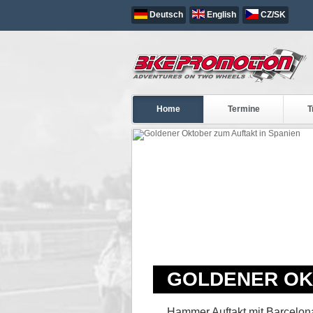
Deutsch
English
CZ/SK
Home
Termine
T
GOLDENER OKT
Hammer Auftakt mit Barcelona