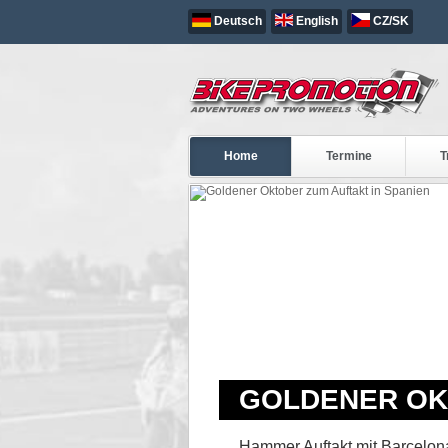
Deutsch
English
CZ/SK
Home
Termine
T
GOLDENER OKT
Hammer Auftakt mit Barcelona