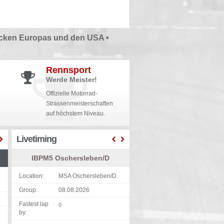
cken Europas und den USA •
Rennsport
Werde Meister!
Offizielle Motorrad-
Strassenmeisterschaften
auf höchstem Niveau.
Livetiming
IBPM5 Oschersleben/D
Location:
MSA Oschersleben/D
Group:
08.08.2026
Fastest lap
()
by: