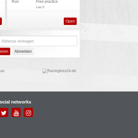
Run:
Free practice
Lap 0
s
Open
social networks