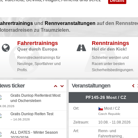
Details
ahrertrainings
und
Rennveranstaltungen
auf den Rennstre
otorradreisen zu Traumzielen.
Fahrertrainings
Renntrainings
Quer durch Europa
Hol dir den Kick!
Rennstreckentrainings für
Schneller werden und
Neulinge, Sportfahrer und
Racen unter besten
Profis.
Sicherheitsbedingungen.
ews ticker
Veranstaltungen
Gratis Dunlop Reifentest Most
PF145-26 Most / CZ
und Oschersleben
24.06.2026
Ort:
Most / CZ
Gratis Dunlop Reifen Test
Czech Republic
-- 14.06.2026
Zeitraum:
10.08. - 11.08.2026
Art:
Renn- und
ALL DATES - Winter Season
Fahrertraining..
2025/2026